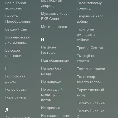
Мраморный
Всё с Тобой
Талантливому
дворец
возможно
солисту.
Мужскому хору
Высота
Творящие хаос
ЕХБ Санкт.
Преображения
войны
Мечи на орала
Вышний Свет
То, что не
вмещается
Воронцовская
Н
сейчас
лиственница
На фоне
Троица Святая
Высокое
Голгофы
призвание
Ты ещё не
Над обыденным
спасён
Г
Начало без
Тяжёлые вздохи
конца
Голгофская
Телевизор
драма
Не навреди
вместо головы
Голос брата
Не оставляй
Торжественный
молитву на
вход
Горе от ума
потом
Только Писание
Не пришла
Д
Только Писание
Не христианские
2
До края земли