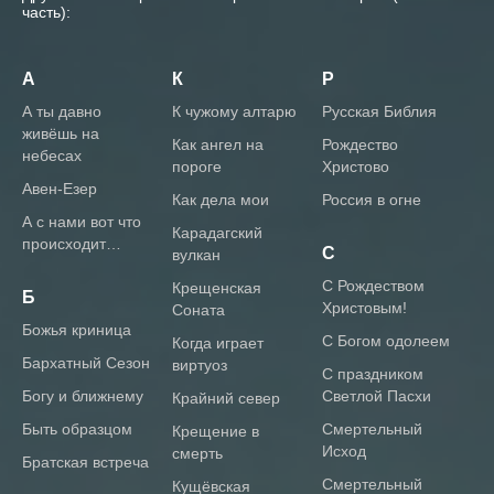
часть):
А
К
Р
А ты давно
К чужому алтарю
Русская Библия
живёшь на
Как ангел на
Рождество
небесах
пороге
Христово
Авен-Езер
Как дела мои
Россия в огне
А с нами вот что
Карадагский
происходит…
С
вулкан
С Рождеством
Крещенская
Б
Христовым!
Соната
Божья криница
С Богом одолеем
Когда играет
Бархатный Сезон
виртуоз
С праздником
Богу и ближнему
Светлой Пасхи
Крайний север
Быть образцом
Смертельный
Крещение в
Исход
смерть
Братская встреча
Смертельный
Кущёвская