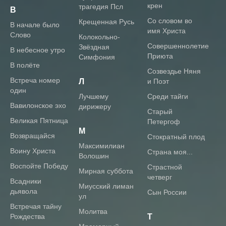
крен
трагедия Псл
В
Со словом во
Крещенная Русь
В начале было
имя Христа
Слово
Колокольно-
Совершеннолетие
Звёздная
В небесное утро
Приюта
Симфония
В полёте
Созвездье Няня
Встреча номер
Л
и Поэт
один
Лучшему
Среди тайги
Вавилонское эхо
дирижеру
Старый
Великая Пятница
Петергоф
М
Возвращайся
Стократный плод
Максимилиан
Воину Христа
Страна моя...
Волошин
Воспойте Победу
Страстной
Мирная суббота
четверг
Всадники
Миусский лиман
дьявола
Сын России
ул
Встречая тайну
Молитва
Рождества
Т