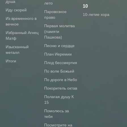
душа
лето
10
Иду скорей
Паровозное
10-летие хора
право
Из временного в
вечное
Первая молитва
(памяти
Избранный Агнец
Пашкова)
Матф
Песню и сердце
Изысканный
металл
Плач Иеремии
Итоги
Плод бессмертия
По воле Божьей
По дороге в Небо
Покоритель октав
Полагая душу К
15
Помолюсь за
тебя
Посмотрите на