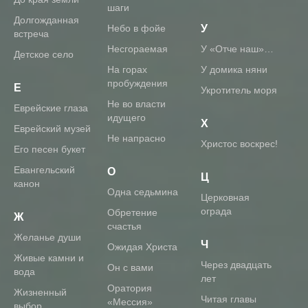
шаги
Долгожданная
Небо в фойе
У
встреча
Несгораемая
У «Отче наш»…
Детское село
На горах
У домика няни
пробуждения
Е
Укротитель моря
Не во власти
Еврейские глаза
идущего
Х
Еврейский музей
Не напрасно
Христос воскрес!
Его песен букет
Евангельский
О
Ц
канон
Одна седьмина
Церковная
ограда
Обретение
Ж
счастья
Желанье души
Ч
Ожидая Христа
Живые камни и
Через двадцать
Он с вами
вода
лет
Оратория
Жизненный
Читая главы
«Мессия»
выбор