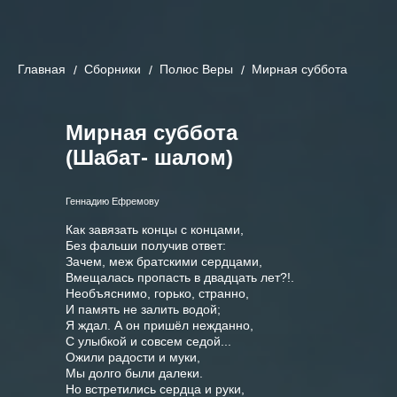
Главная
Cборники
Полюс Веры
Мирная суббота
Мирная суббота
(Шабат- шалом)
Геннадию Ефремову
Как завязать концы с концами,

Без фальши получив ответ:

Зачем, меж братскими сердцами,

Вмещалась пропасть в двадцать лет?!.

Необъяснимо, горько, странно,

И память не залить водой;

Я ждал. А он пришёл нежданно,

С улыбкой и совсем седой...

Ожили радости и муки,

Мы долго были далеки.

Но встретились сердца и руки,
