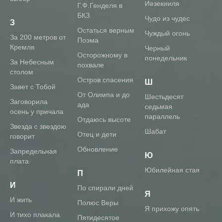
Иезекииля
Г.Ф.Генделя в
БКЗ
Чудо из чудес
З
Остаться верным
Чуждый огонь
За 200 метров от
Поэма
Кремля
Черный
Осторожному в
понедельник
За Небесным
похвале
столом
Остров спасения
Ш
Завет с Тобой
От Олимпа и до
Шестьдесят
Заговорила
ада
седьмая
осень у причала
параллель
Отдаюсь высоте
Звезда с звездою
Шабат
Отец и дети
говорит
Обновление
Запредельная
Ю
плата
Юбилейная стая
П
И
По спирали дней
Я
И жить
Полюс Веры
Я прихожу опять
И тихо плакала
Пятидесятое