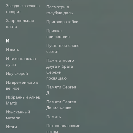
Звезда с звездою
посмотри в
говорит
голубую даль
Запредельная
приговор любви
плата
признак
пришествия
И
пусть твое слово
И жить
светит
И тихо плакала
памяти моего
душа
друга и брата
Сережи
Иду скорей
посвящаю
Из временного в
памяти Сергея
вечное
Д.
Избранный Агнец
памяти Сергея
Матф
Данильченко
Изысканный
память
металл
петропавловские
Итоги
ветры