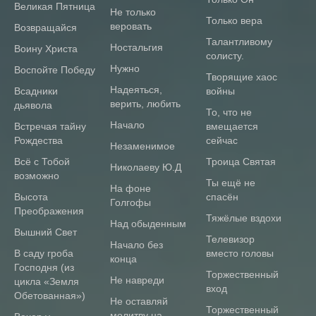
Великая Пятница
не только
только вера
веровать
Возвращайся
Талантливому
ностальгия
Воину Христа
солисту.
нужно
Воспойте Победу
Творящие хаос
надеяться,
Всадники
войны
верить, любить
дьявола
То, что не
начало
Встречая тайну
вмещается
Рождества
сейчас
незаменимое
Всё с Тобой
Троица Святая
николаеву Ю.Д
возможно
Ты ещё не
На фоне
Высота
спасён
Голгофы
Преображения
Тяжёлые вздохи
Над обыденным
Вышний Свет
Телевизор
Начало без
В саду гроба
вместо головы
конца
Господня (из
Торжественный
Не навреди
цикла «Земля
вход
Обетованная»)
Не оставляй
Торжественный
молитву на