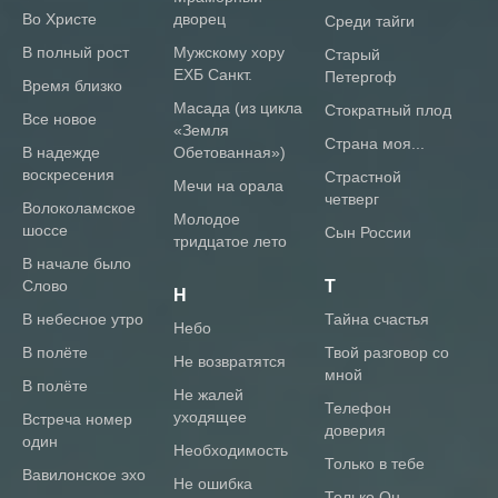
во Христе
дворец
Среди тайги
в полный рост
Мужскому хору
Старый
ЕХБ Санкт.
Петергоф
время близко
Масада (из цикла
Стократный плод
все новое
«Земля
Страна моя...
в надежде
Обетованная»)
воскресения
Страстной
Мечи на орала
четверг
волоколамское
Молодое
шоссе
Сын России
тридцатое лето
В начале было
Слово
Т
Н
В небесное утро
тайна счастья
небо
В полёте
твой разговор со
не возвратятся
мной
В полёте
не жалей
телефон
уходящее
Встреча номер
доверия
один
необходимость
только в тебе
Вавилонское эхо
не ошибка
только Он