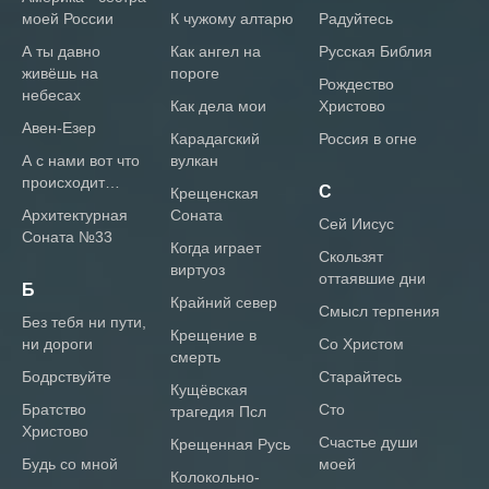
моей России
К чужому алтарю
радуйтесь
А ты давно
Как ангел на
Русская Библия
живёшь на
пороге
Рождество
небесах
Как дела мои
Христово
Авен-Езер
Карадагский
Россия в огне
А с нами вот что
вулкан
происходит…
С
Крещенская
Архитектурная
Соната
сей Иисус
Соната №33
Когда играет
скользят
виртуоз
оттаявшие дни
Б
Крайний север
смысл терпения
без тебя ни пути,
Крещение в
ни дороги
со Христом
смерть
бодрствуйте
старайтесь
Кущёвская
братство
сто
трагедия Псл
Христово
счастье души
Крещенная Русь
будь со мной
моей
Колокольно-