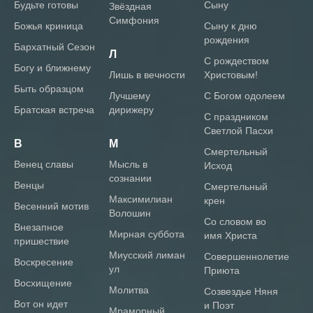
будьте готовы
сыну
Звёздная
Симфония
Божья криница
сыну к дню
рождения
Бархатный Сезон
Л
С рождеством
Богу и ближнему
лишь в вечности
Христовым!
Быть образцом
Лучшему
С Богом одолеем
Братская встреча
дирижеру
С праздником
Светлой Пасхи
В
М
Смертельный
венец славы
мысль в
Исход
сознании
венцы
Смертельный
Максимилиан
крен
весенний мотив
Волошин
Со словом во
внезапное
Мирная суббота
имя Христа
пришествие
Миусский лиман
Совершеннолетие
воскресение
ул
Приюта
восхищение
Молитва
Созвездье Няня
вот он идет
и Поэт
Мраморный