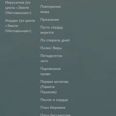
Иерусалим (из
повторение
цикла «Земля
мира
Обетованная»)
признание
Иордан (из цикла
«Земля
пусть сердцу
Обетованная»)
верится
По спирали дней
Полюс Веры
Пятидесятое
лето
Паровозное
право
Первая молитва
(Памяти
Пашкова)
Песню и сердце
Плач Иеремии
Плод бессмертия