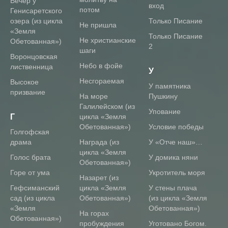
Вечер у
вход
потом
Генисаретского
озера (из цикла
Только Писание
Не пришла
«Земля
Только Писание
Не христианские
Обетованная»)
2
шаги
Воронцовская
Небо в фойе
лиственница
У
Несгораемая
Высокое
у памятника
призвание
На море
Пушкину
Галилейском (из
упование
Г
цикла «Земля
Обетованная»)
условие победы
Голгофская
драма
Награда (из
У «Отче наш»…
цикла «Земля
Голос брата
У домика няни
Обетованная»)
Горе от ума
Укротитель моря
Назарет (из
Гефсиманский
цикла «Земля
У стены плача
сад (из цикла
Обетованная»)
(из цикла «Земля
«Земля
Обетованная»)
На горах
Обетованная»)
пробуждения
Уготовано Богом.