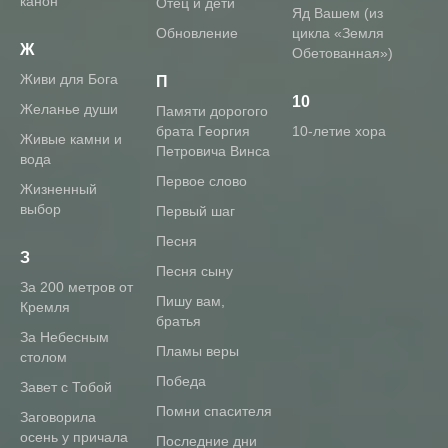
канон
Отец и дети
Яд Вашем (из
Обновление
цикла «Земля
Ж
Обетованная»)
живи для Бога
П
10
Желанье души
памяти дорогого
брата Георгия
10-летие хора
Живые камни и
Петровича Винса
вода
первое слово
Жизненный
выбор
первый шаг
песня
З
песня сыну
За 200 метров от
пишу вам,
Кремля
братья
За Небесным
пламы веры
столом
победа
Завет с Тобой
помни спасителя
Заговорила
осень у причала
последние дни