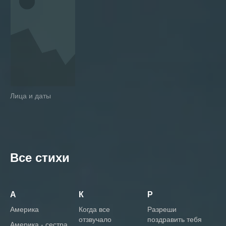
Лица и даты
Все cтихи
А
К
Р
америка
когда все
разреши
отзвучало
поздравить тебя
америка - сестра