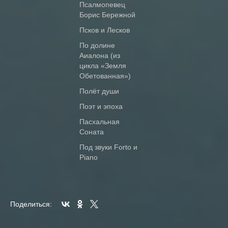
Псалмопевец
Борис Бережной
Псков и Лесков
По долине
Аиалона (из
цикла «Земля
Обетованная»)
Полёт души
Поэт и эпоха
Пасхальная
Соната
Под звуки Forto и
Piano
Поделиться: