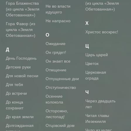
Гора Блаженства
(из цикла «Земля
Не во власти
(из цикла «Земля
Обетованная»)
идущего
Обетованная»)
Не напрасно
Х
Гора Фавор (из
цикла «Земля
Христос воскрес!
О
Обетованная»)
ожидание
Ц
Д
он грядет!
царь царей
день Господень
он знает все
цветок
детские руки
отмщение
Церковная
для новой песни
ограда
отпущенные дни
для тебя
отступничество
Ч
до встречи
осенние
Через двадцать
до конца
колокола
лет
сохранит
осторожно,
Читая главы
До края земли
листопад!
Иезекииля
Долгожданная
отцовский дом
Чудо из чудес