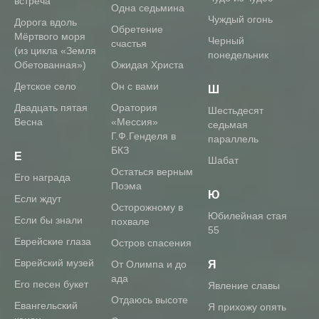
встреча
Одна седьмина
Чуждый огонь
Дорога вдоль
Обретение
Мёртвого моря
Черный
счастья
(из цикла «Земля
понедельник
Обетованная»)
Ожидая Христа
Детское село
Он с вами
Ш
Двадцать пятая
Оратория
Шестьдесят
Весна
«Мессия»
седьмая
Г.Ф.Генделя в
параллель
БКЗ
Е
Шабат
Остаться верным
его награда
Поэма
Ю
если ждут
Осторожному в
Юбилейная стая
если бы знали
похвале
55
Еврейские глаза
Остров спасения
Еврейский музей
От Олимпа и до
Я
ада
Его песен букет
явление славы
Отдаюсь высоте
Евангельский
Я прихожу опять