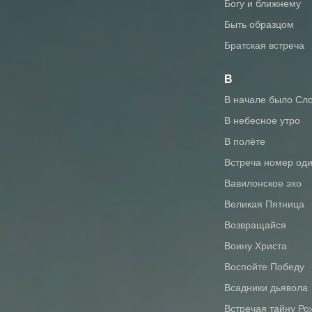
Богу и ближнему
Быть образцом
Братская встреча
В
В начале было Сл
В небесное утро
В полёте
Встреча номер од
Вавилонское эхо
Великая Пятница
Возвращайся
Воину Христа
Воспойте Победу
Всадники дьявола
Встречая тайну Р