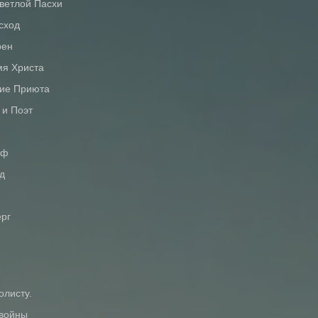
Светлой Пасхи
сход
рен
мя Христа
тие Приюта
 и Поэт
оф
д
ерг
олисту.
 войны