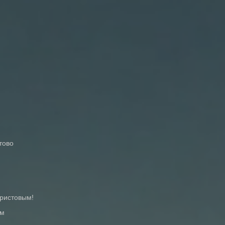
тово
Христовым!
ем