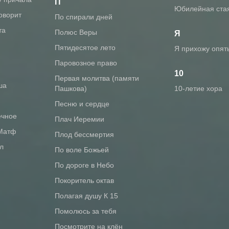
П
Юбилейная ста
говорит
По спирали дней
та
Полюс Веры
Я
Пятидесятое лето
Я прихожу опят
Паровозное право
10
Первая молитва (памяти
ша
Пашкова)
10-летие хора
Песню и сердце
ечное
Плач Иеремии
 Матф
Плод бессмертия
л
По воле Божьей
По дороге в Небо
Покоритель октав
Полагая душу К 15
Помолюсь за тебя
Посмотрите на клён