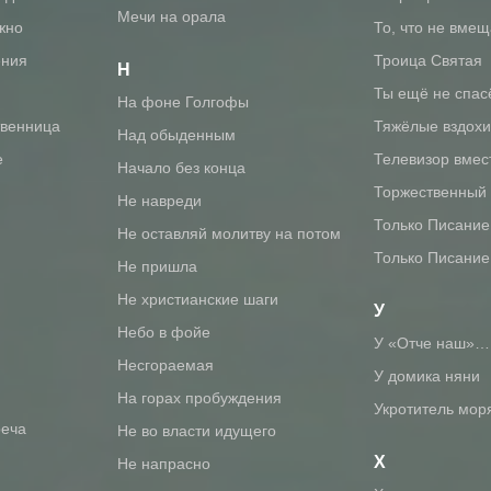
Мечи на орала
ожно
То, что не вме
ения
Троица Святая
Н
Ты ещё не спас
На фоне Голгофы
твенница
Тяжёлые вздохи
Над обыденным
е
Телевизор вмес
Начало без конца
Торжественный
Не навреди
Только Писание
Не оставляй молитву на потом
Только Писание
Не пришла
Не христианские шаги
У
Небо в фойе
У «Отче наш»…
Несгораемая
У домика няни
На горах пробуждения
Укротитель мор
реча
Не во власти идущего
Х
Не напрасно