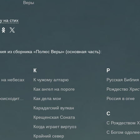
Веры
у на стих
ния из сборника «Полюс Веры» (основная часть):
К
Р
ь на небесах
К чужому алтарю
Русская Библия
Как ангел на пороге
Рождество Хрис
 происходит…
Как дела мои
Россия в огне
Карадагский вулкан
С
Крещенская Соната
С Рождеством 
Когда играет виртуоз
С Богом одоле
Крайний север