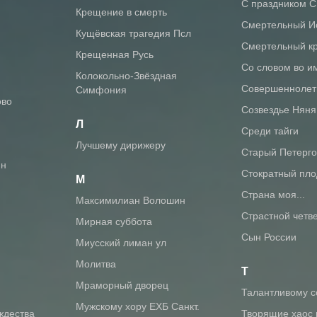
С праздником 
Крещение в смерть
Смертельный И
Кущёвская трагедия Псл
Смертельный к
Крещенная Русь
Со словом во и
Колокольно-Звёздная
Совершенноле
Симфония
ово
Созвездье Няня
Л
Среди тайги
Лучшему дирижеру
Старый Петерг
ин
Стократный пло
М
Страна моя...
Максимилиан Волошин
Страстной четв
Мирная суббота
Сын России
Миусский лиман ул
Молитва
Т
Мраморный дворец
Талантливому с
Мужскому хору ЕХБ Санкт.
ождества
Творящие хаос