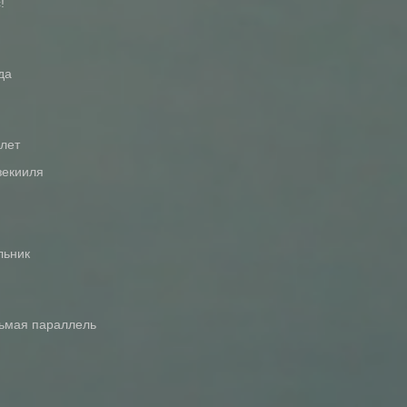
!
да
 лет
зекииля
льник
дьмая параллель