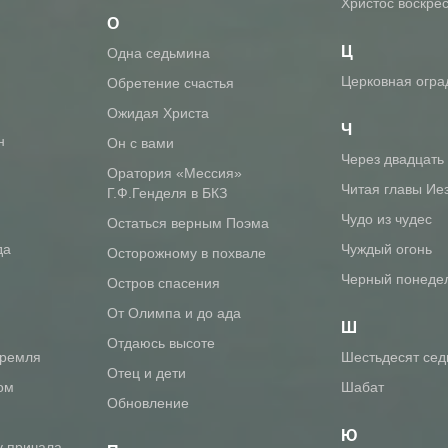
Христос воскрес
О
Ц
Одна седьмина
Церковная огра
Обретение счастья
Ожидая Христа
Ч
н
Он с вами
Через двадцать
Оратория «Мессия»
Читая главы Ие
Г.Ф.Генделя в БКЗ
Чудо из чудес
Остаться верным Поэма
да
Чуждый огонь
Осторожному в похвале
Черный понеде
Остров спасения
От Олимпа и до ада
Ш
Отдаюсь высоте
Кремля
Шестьдесят се
Отец и дети
ом
Шабат
Обновление
Ю
у причала