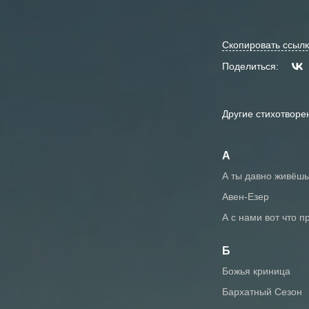
Скопировать ссылк
Поделиться:
Другие стихотворе
А
А ты давно живёш
Авен-Езер
А с нами вот что
Б
Божья криница
Бархатный Сезон