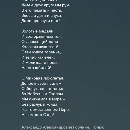
Жмём друг другу мы руки,

В его память и честь.

Здесь и дети и внуки,

Даже правнуки есть!

Золотые медали

И восторженный тон,

Оглашающий дали

Колокольчика звон!

Свеч живое горенье,

И течёт, как елей,

И молитва, и пенье,

На его юбилей!

…Миновав лихолетья,

Допоём свой псалом.

Соберут нас столетья,

За Небесным Столом.

Мы окажемся в мире –

Без разлук и конца,

На Торжественном Пире,

Александр Александрович Горянин, Полюс