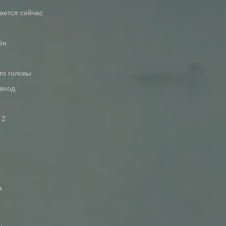
щается сейчас
ён
то головы
 вход
 2
я