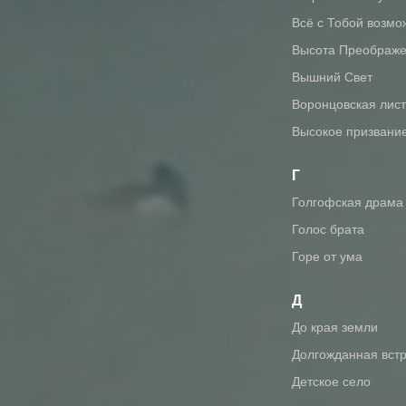
Всё с Тобой возм
Высота Преображ
Вышний Свет
Воронцовская лис
Высокое призвани
Г
Голгофская драма
Голос брата
Горе от ума
Д
До края земли
Долгожданная вст
Детское село