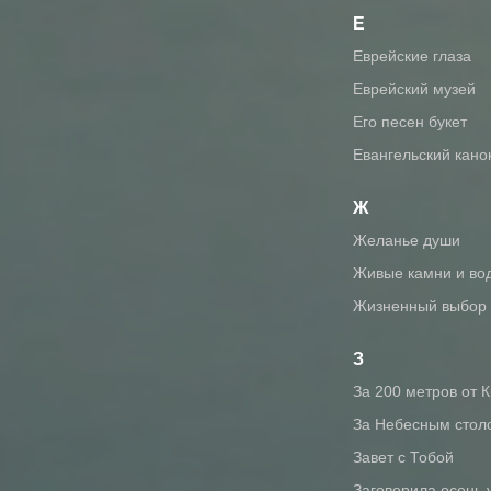
Е
Еврейские глаза
Еврейский музей
Его песен букет
Евангельский кано
Ж
Желанье души
Живые камни и во
Жизненный выбор
З
За 200 метров от 
За Небесным стол
Завет с Тобой
Заговорила осень 