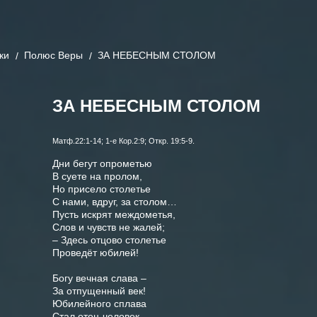
ки
Полюс Веры
ЗА НЕБЕСНЫМ СТОЛОМ
ЗА НЕБЕСНЫМ СТОЛОМ
Матф.22:1-14; 1-е Кор.2:9; Откр. 19:5-9.
Дни бегут опрометью

В суете на пролом,

Но присело столетье

С нами, вдруг, за столом…

Пусть искрят междометья,

Слов и чувств не жалей;

– Здесь отцово столетье

Проведёт юбилей!

Богу вечная слава –

За отпущенный век!

Юбилейного сплава

Стал отец-человек.
