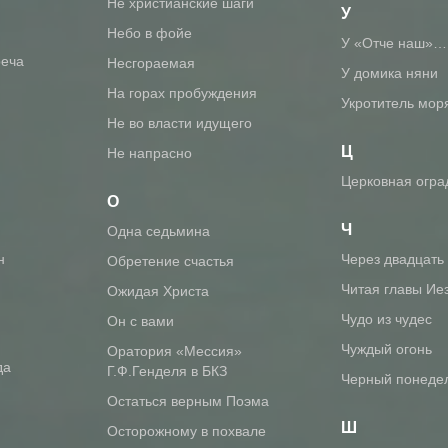
Не христианские шаги
У
Небо в фойе
У «Отче наш»…
реча
Несгораемая
У домика няни
На горах пробуждения
Укротитель мор
Не во власти идущего
Ц
Не напрасно
Церковная огра
О
Ч
Одна седьмина
н
Через двадцать
Обретение счастья
Читая главы Ие
Ожидая Христа
Чудо из чудес
Он с вами
Чуждый огонь
Оратория «Мессия»
да
Г.Ф.Генделя в БКЗ
Черный понеде
Остаться верным Поэма
Ш
Осторожному в похвале