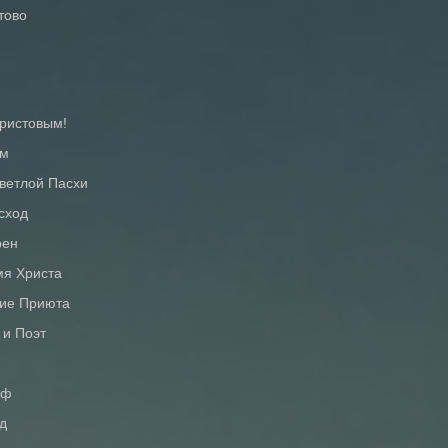
тово
Христовым!
ем
Светлой Пасхи
сход
рен
мя Христа
тие Приюта
 и Поэт
оф
д