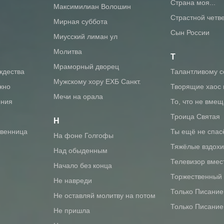
Страна моя...
Максимилиан Волошин
Страстной четв
Мирная суббота
Сын России
Миусский лиман ул
Молитва
Т
Мраморный дворец
ождества
Талантливому с
Мужскому хору ЕХБ Санкт.
ожно
Творящие хаос
Мечи на орала
ения
То, что не вме
Троица Святая
Н
твенница
Ты ещё не спас
На фоне Голгофы
Тяжёлые вздохи
Над обыденным
Телевизор вмес
Начало без конца
Торжественный
Не навреди
Только Писание
Не оставляй молитву на потом
Только Писание
Не пришла