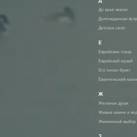
Д
До края земли
Долгожданная вст
Детское село
Е
Еврейские глаза
Еврейский музей
Его песен букет
Евангельский кано
Ж
Желанье души
Живые камни и во
Жизненный выбор
З