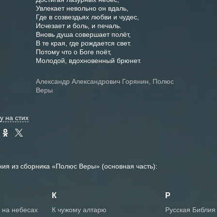
Увлекает невольно он вдаль,

Где в созвездьях любви и чудес,

Исчезает и боль, и печаль.

Вновь душа совершает полёт,

В те края, где рождается свет.

Потому что о Боге поёт,

Александр Александрович Горянин, Полюс
Веры
у на стих
ния из сборника «Полюс Веры» (основная часть):
К
Р
ь на небесах
К чужому алтарю
Русская Библия