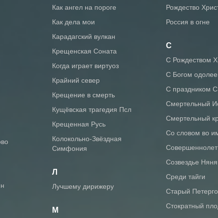
Как ангел на пороге
Рождество Хрис
Как дела мои
Россия в огне
Карадагский вулкан
С
Крещенская Соната
С Рождеством 
Когда играет виртуоз
С Богом одоле
Крайний север
С праздником 
Крещение в смерть
Смертельный И
Кущёвская трагедия Псл
Смертельный к
Крещенная Русь
Со словом во и
Колокольно-Звёздная
ово
Совершенноле
Симфония
Созвездье Няня
Л
Среди тайги
ин
Лучшему дирижеру
Старый Петерг
Стократный пло
М