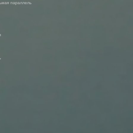
дьмая параллель
я
ь