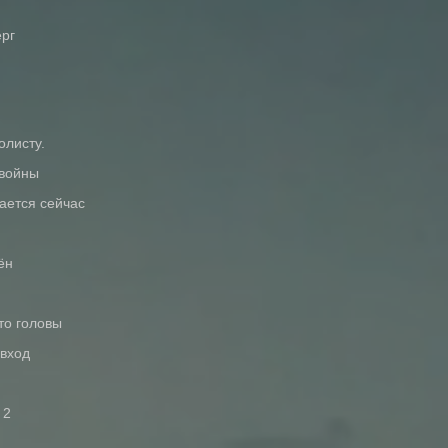
ерг
олисту.
 войны
щается сейчас
ён
то головы
 вход
 2