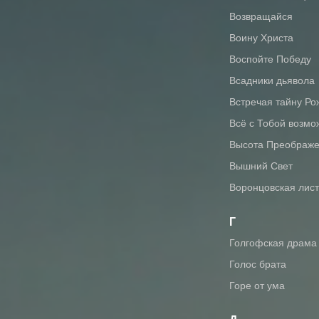
Возвращайся
Воину Христа
Воспойте Победу
Всадники дьявола
Встречая тайну Р
Всё с Тобой возм
Высота Преображ
Вышний Свет
Воронцовская лис
Г
Голгофская драма
Голос брата
Горе от ума