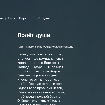
ки
Полюс Веры
Полёт души
Полёт души
Талантливому солисту Андрею Жилиховскому
Вновь душа захотела в полёт,

В те края, где рождается свет.

Когда страстно о Боге поёт,

Молодой, одарённый брюнет.

Его песне в ответ улыбнусь,

Забывая о срочности дел,

И конечно опять помолюсь,

Чтоб о Господе пел он и пел.

Задаёт вера правильный тон,

Ставя знаки на сольном листе,

Чтоб звучал золотой баритон,

О Спасителе нашем Христе.

Достигая лазурных небес,
