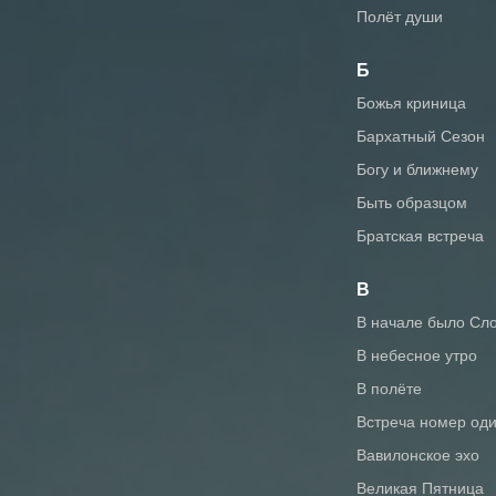
Полёт души
Б
Божья криница
Бархатный Сезон
Богу и ближнему
Быть образцом
Братская встреча
В
В начале было Сл
В небесное утро
В полёте
Встреча номер од
Вавилонское эхо
Великая Пятница