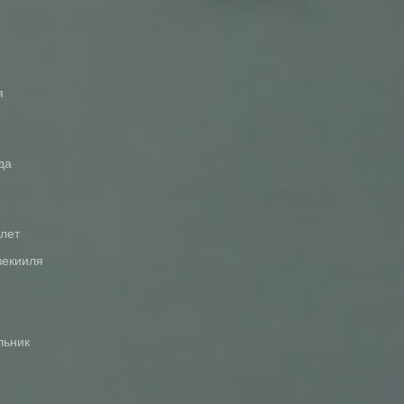
я
да
 лет
зекииля
льник