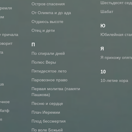
Шестьдесят се
Остров спасения
Кремля
Шабат
От Олимпа и до ада
ом
Отдаюсь высоте
Ю
Отец и дети
у причала
Юбилейная ста
говорит
П
Я
та
По спирали дней
Я прихожу опят
Полюс Веры
Пятидесятое лето
10
Паровозное право
10-летие хора
ша
Первая молитва (памяти
Пашкова)
ечное
Песню и сердце
 Матф
Плач Иеремии
л
Плод бессмертия
По воле Божьей