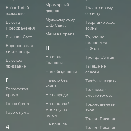
Мраморный
Всё с Тобой
Талантливому
дворец
возможно
солисту.
Мужскому хору
Высота
Творящие хаос
ЕХБ Санкт.
Преображения
войны
Мечи на орала
Вышний Свет
То, что не
вмещается
Воронцовская
Н
сейчас
лиственница
На фоне
Троица Святая
Высокое
Голгофы
призвание
Ты ещё не
Над обыденным
спасён
Г
Начало без
Тяжёлые вздохи
конца
Голгофская
Телевизор
драма
Не навреди
вместо головы
Голос брата
Не оставляй
Торжественный
молитву на
вход
Горе от ума
потом
Только Писание
Не пришла
Д
Только Писание