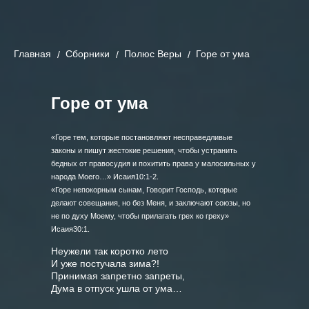
Главная
Cборники
Полюс Веры
Горе от ума
Горе от ума
«Горе тем, которые постановляют несправедливые
законы и пишут жестокие решения, чтобы устранить
бедных от правосудия и похитить права у малосильных у
народа Моего…» Исаия10:1-2.
«Горе непокорным сынам, Говорит Господь, которые
делают совещания, но без Меня, и заключают союзы, но
не по духу Моему, чтобы прилагать грех ко греху»
Исаия30:1.
Неужели так коротко лето

И уже постучала зима?!

Принимая запретно запреты,

Дума в отпуск ушла от ума…
