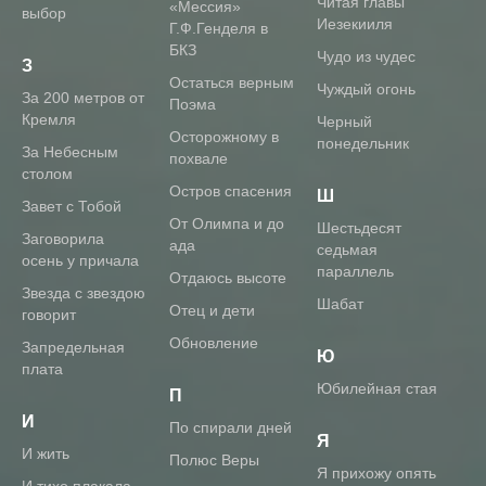
Читая главы
«Мессия»
выбор
Иезекииля
Г.Ф.Генделя в
БКЗ
Чудо из чудес
З
Остаться верным
Чуждый огонь
За 200 метров от
Поэма
Кремля
Черный
Осторожному в
понедельник
За Небесным
похвале
столом
Остров спасения
Ш
Завет с Тобой
От Олимпа и до
Шестьдесят
Заговорила
ада
седьмая
осень у причала
параллель
Отдаюсь высоте
Звезда с звездою
Шабат
Отец и дети
говорит
Обновление
Запредельная
Ю
плата
Юбилейная стая
П
И
По спирали дней
Я
И жить
Полюс Веры
Я прихожу опять