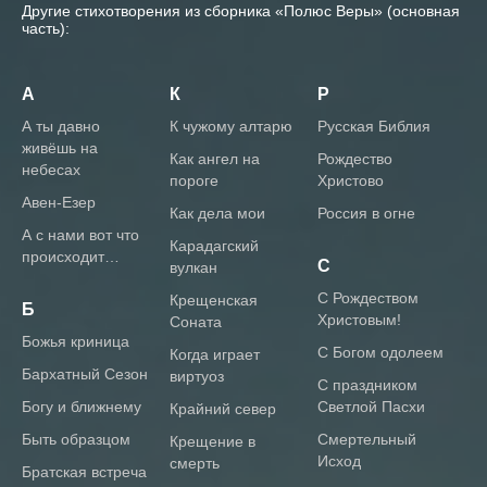
Другие стихотворения из сборника «Полюс Веры» (основная
часть):
А
К
Р
А ты давно
К чужому алтарю
Русская Библия
живёшь на
Как ангел на
Рождество
небесах
пороге
Христово
Авен-Езер
Как дела мои
Россия в огне
А с нами вот что
Карадагский
происходит…
С
вулкан
С Рождеством
Крещенская
Б
Христовым!
Соната
Божья криница
С Богом одолеем
Когда играет
Бархатный Сезон
виртуоз
С праздником
Богу и ближнему
Светлой Пасхи
Крайний север
Быть образцом
Смертельный
Крещение в
Исход
смерть
Братская встреча