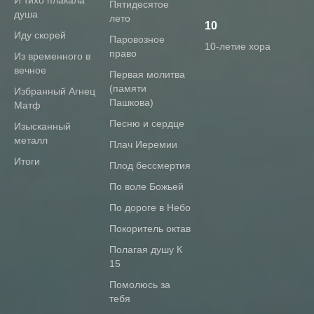
И тихо плакала
Пятидесятое
душа
лето
10
Иду скорей
Паровозное
10-летие хора
право
Из временного в
вечное
Первая молитва
(памяти
Избранный Агнец
Пашкова)
Матф
Песню и сердце
Изысканный
металл
Плач Иеремии
Итоги
Плод бессмертия
По воле Божьей
По дороге в Небо
Покоритель октав
Полагая душу К
15
Помолюсь за
тебя