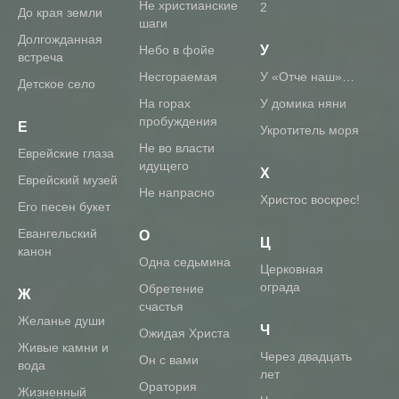
Не христианские
2
До края земли
шаги
Долгожданная
Небо в фойе
У
встреча
Несгораемая
У «Отче наш»…
Детское село
На горах
У домика няни
пробуждения
Е
Укротитель моря
Не во власти
Еврейские глаза
идущего
Х
Еврейский музей
Не напрасно
Христос воскрес!
Его песен букет
Евангельский
О
Ц
канон
Одна седьмина
Церковная
ограда
Обретение
Ж
счастья
Желанье души
Ч
Ожидая Христа
Живые камни и
Через двадцать
Он с вами
вода
лет
Оратория
Жизненный