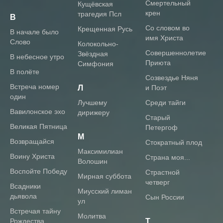
Смертельный
Кущёвская
крен
трагедия Псл
В
Со словом во
Крещенная Русь
В начале было
имя Христа
Слово
Колокольно-
Совершеннолетие
Звёздная
В небесное утро
Приюта
Симфония
В полёте
Созвездье Няня
Встреча номер
Л
и Поэт
один
Лучшему
Среди тайги
Вавилонское эхо
дирижеру
Старый
Великая Пятница
Петергоф
М
Возвращайся
Стократный плод
Максимилиан
Воину Христа
Страна моя...
Волошин
Воспойте Победу
Страстной
Мирная суббота
четверг
Всадники
Миусский лиман
дьявола
Сын России
ул
Встречая тайну
Молитва
Рождества
Т