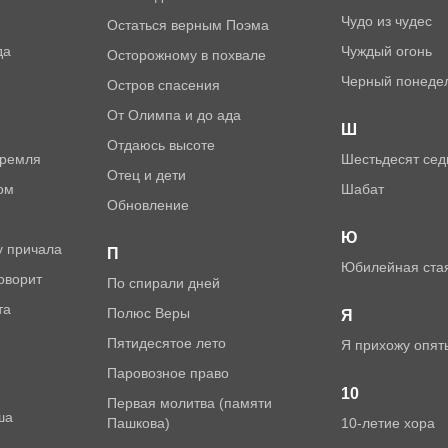
Чудо из чудес
Остаться верным Поэма
да
Чуждый огонь
Осторожному в похвале
Черный понеде
Остров спасения
От Олимпа и до ада
Ш
Отдаюсь высоте
Кремля
Шестьдесят се
Отец и дети
ом
Шабат
Обновление
Ю
у причала
П
Юбилейная ста
говорит
По спирали дней
та
Полюс Веры
Я
Пятидесятое лето
Я прихожу опят
Паровозное право
10
Первая молитва (памяти
ша
Пашкова)
10-летие хора