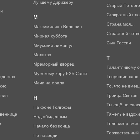
Лучшему дирижеру
Старый Петерг
ин
Стократный пло
М
Страна моя...
Максимилиан Волошин
Страстной четв
Мирная суббота
Сын России
Миусский лиман ул
Молитва
Т
Мраморный дворец
Талантливому с
Мужскому хору ЕХБ Санкт.
ождества
Творящие хаос
Мечи на орала
ожно
То, что не вме
ения
Троица Святая
Н
Ты ещё не спас
На фоне Голгофы
твенница
Тяжёлые вздохи
Над обыденным
е
Телевизор вмес
Начало без конца
Торжественный
Не навреди