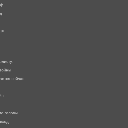
оф
д
ерг
олисту.
 войны
щается сейчас
ён
то головы
 вход