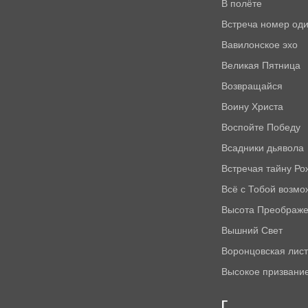
В полёте
Встреча номер од
Вавилонское эхо
Великая Пятница
Возвращайся
Воину Христа
Воспойте Победу
Всадники дьявола
Встречая тайну Р
Всё с Тобой возм
Высота Преображ
Вышний Свет
Воронцовская лис
Высокое призвани
Г