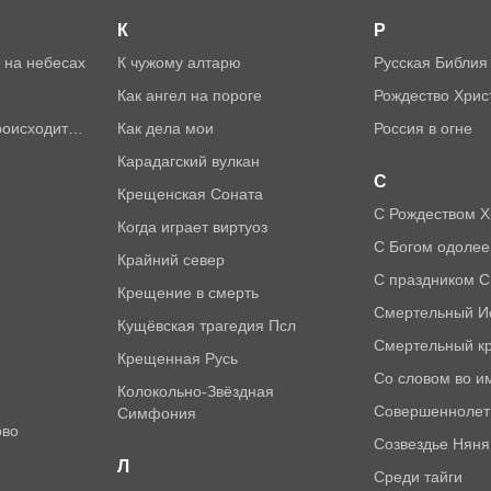
К
Р
ь на небесах
К чужому алтарю
Русская Библия
Как ангел на пороге
Рождество Хрис
 происходит…
Как дела мои
Россия в огне
Карадагский вулкан
С
Крещенская Соната
С Рождеством 
Когда играет виртуоз
С Богом одоле
Крайний север
С праздником 
Крещение в смерть
Смертельный И
Кущёвская трагедия Псл
Смертельный к
Крещенная Русь
Со словом во и
Колокольно-Звёздная
Совершенноле
Симфония
ово
Созвездье Няня
Л
Среди тайги