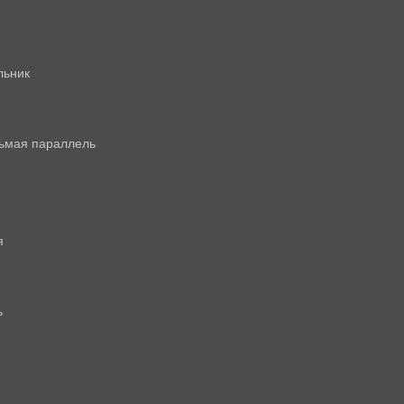
льник
дьмая параллель
я
ь