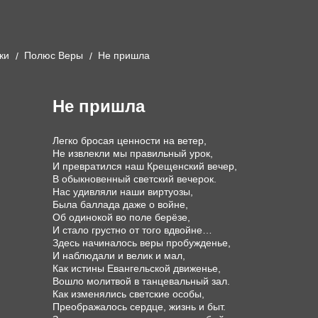
ки
Полюс Веры
Не пришла
Не пришла
Легко бросая ценности на ветер,

Не извлекли мы правильный урок,

И превратился наш Крещенский вечер,

В обыкновенный светский вечерок.

Нас удивляли наши виртуозы,

Была баллада даже о войне,

Об одинокой во поле берёзе,

И стало грустно от того вдвойне…

Здесь начиналось веры пробужденье,

И наблюдали и велик и мал,

Как истины Евангельской движенье,

Вошло молитвой в танцевальный зал.

Как изменялись светские особы,

Преображалось сердце, жизнь и быт.
