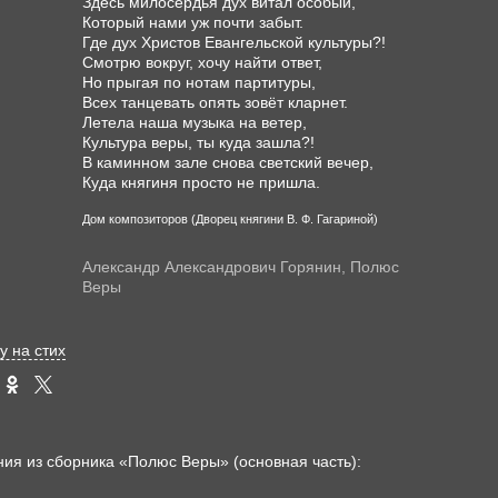
Здесь милосердья дух витал особый,

Который нами уж почти забыт.

Где дух Христов Евангельской культуры?!

Смотрю вокруг, хочу найти ответ,

Но прыгая по нотам партитуры,

Всех танцевать опять зовёт кларнет.

Летела наша музыка на ветер,

Культура веры, ты куда зашла?!

В каминном зале снова светский вечер,

Дом композиторов (Дворец княгини В. Ф. Гагариной)
Александр Александрович Горянин, Полюс
Веры
у на стих
ния из сборника «Полюс Веры» (основная часть):