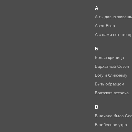
А
А ты давно живёш
Авен-Езер
А с нами вот что
Б
Божья криница
Бархатный Сезон
Богу и ближнему
Быть образцом
Братская встреча
В
В начале было Сл
В небесное утро