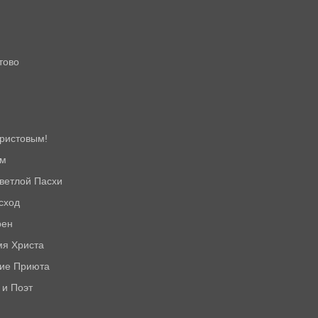
тово
Христовым!
ем
Светлой Пасхи
сход
рен
мя Христа
тие Приюта
 и Поэт