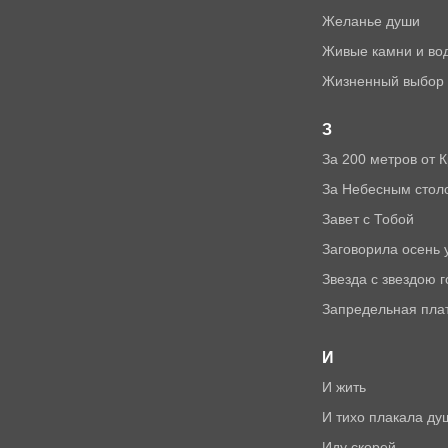
Желанье души
Живые камни и во
Жизненный выбор
З
За 200 метров от 
За Небесным стол
Завет с Тобой
Заговорила осень 
Звезда с звездою 
Запредельная пла
И
И жить
И тихо плакала ду
Иду скорей