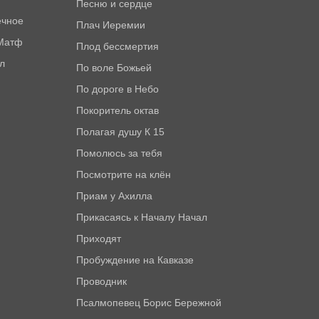
Песню и сердце
ечное
Плач Иеремии
 Матф
Плод бессмертия
л
По воле Божьей
По дороге в Небо
Покоритель октав
Полагая душу К 15
Помолюсь за тебя
Посмотрите на клён
Приам у Ахилла
Прикасаясь к Началу Начал
Приходят
Пробуждение на Кавказе
Проводник
Псалмопевец Борис Бережной