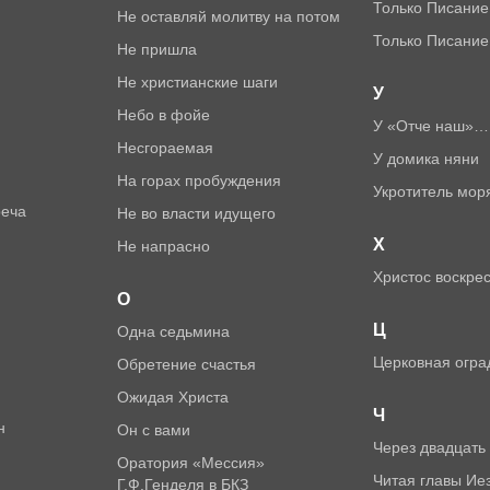
Только Писание
Не оставляй молитву на потом
Только Писание
Не пришла
Не христианские шаги
У
Небо в фойе
У «Отче наш»…
Несгораемая
У домика няни
На горах пробуждения
Укротитель мор
реча
Не во власти идущего
Х
Не напрасно
Христос воскрес
О
Ц
Одна седьмина
Церковная огра
Обретение счастья
Ожидая Христа
Ч
н
Он с вами
Через двадцать
Оратория «Мессия»
Читая главы Ие
Г.Ф.Генделя в БКЗ