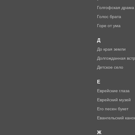
Голгофская драма
Голос брата
Горе от ума
Д
До края земли
Долгожданная вст
Детское село
Е
Еврейские глаза
Еврейский музей
Его песен букет
Евангельский кано
Ж