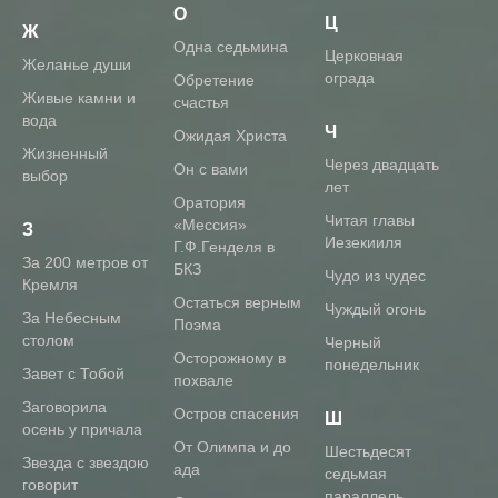
О
Ц
Ж
Одна седьмина
Церковная
Желанье души
ограда
Обретение
Живые камни и
счастья
вода
Ч
Ожидая Христа
Жизненный
Через двадцать
Он с вами
выбор
лет
Оратория
Читая главы
«Мессия»
З
Иезекииля
Г.Ф.Генделя в
За 200 метров от
БКЗ
Чудо из чудес
Кремля
Остаться верным
Чуждый огонь
За Небесным
Поэма
столом
Черный
Осторожному в
понедельник
Завет с Тобой
похвале
Заговорила
Остров спасения
Ш
осень у причала
От Олимпа и до
Шестьдесят
Звезда с звездою
ада
седьмая
говорит
параллель