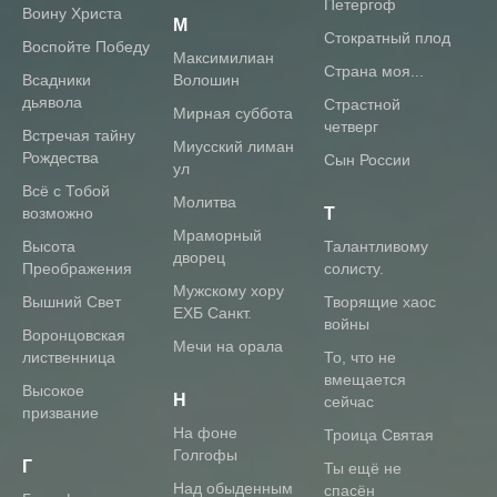
Петергоф
Воину Христа
М
Стократный плод
Воспойте Победу
Максимилиан
Страна моя...
Всадники
Волошин
дьявола
Страстной
Мирная суббота
четверг
Встречая тайну
Миусский лиман
Рождества
Сын России
ул
Всё с Тобой
Молитва
возможно
Т
Мраморный
Высота
Талантливому
дворец
Преображения
солисту.
Мужскому хору
Вышний Свет
Творящие хаос
ЕХБ Санкт.
войны
Воронцовская
Мечи на орала
лиственница
То, что не
вмещается
Высокое
Н
сейчас
призвание
На фоне
Троица Святая
Голгофы
Г
Ты ещё не
Над обыденным
спасён