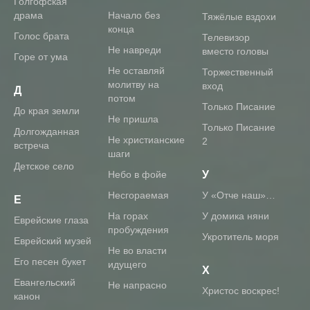
Голгофская
драма
Начало без
Тяжёлые вздохи
конца
Голос брата
Телевизор
Не навреди
вместо головы
Горе от ума
Не оставляй
Торжественный
молитву на
вход
Д
потом
Только Писание
До края земли
Не пришла
Только Писание
Долгожданная
Не христианские
2
встреча
шаги
Детское село
Небо в фойе
У
Несгораемая
У «Отче наш»…
Е
На горах
У домика няни
Еврейские глаза
пробуждения
Укротитель моря
Еврейский музей
Не во власти
Его песен букет
идущего
Х
Евангельский
Не напрасно
Христос воскрес!
канон