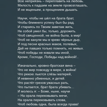
Всю неприязнь – переплавить на любовь.

Милость к падшим на земле провозглашать,

И не мщеньем, а прощением дышать.

Научи, чтобы не шёл на брата брат,

Чтобы ближнего успеху был бы рад.

И стараясь по Твоим заветам жить,

Не собой умел бы, только, дорожить.

Чтоб священной, не война была, а мир!

Чтоб не канули мы в чрево чёрных дыр,

И под песни красных маков, полевых,

Дай не павших только помнить, но живых.

Чтоб победы не ковали мы иной,

Кроме, Господи, Победы над войной!..

Изначально, кровно-братская вина –

Что не мир повсюду в мире, а война!

Что рекою льются слёзы матерей,

И невинно убиенных, и детей.

Что растёт грехов ужасных рать,

Что пытается, брат брата убивать…

И молюсь я: – Боже, ныне, научи

– На орала перековывать мечи,

На орала перековывать слова,
