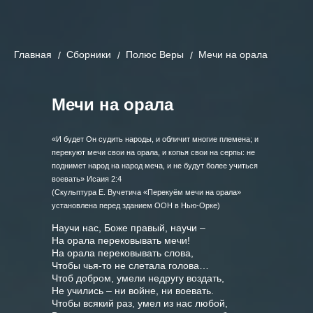
Главная
Cборники
Полюс Веры
Мечи на орала
Мечи на орала
«И будет Он судить народы, и обличит многие племена; и
перекуют мечи свои на орала, и копья свои на серпы: не
поднимет народ на народ меча, и не будут более учиться
воевать» Исаия 2:4
(Скульптура Е. Вучетича «Перекуём мечи на орала»
установлена перед зданием ООН в Нью-Орке)
Научи нас, Боже правый, научи –

На орала перековывать мечи!

На орала перековывать слова,

Чтобы чья-то не слетала голова…

Чтоб добром, умели недругу воздать,

Не учились – ни войне, ни воевать.

Чтобы всякий раз, умел из нас любой,
