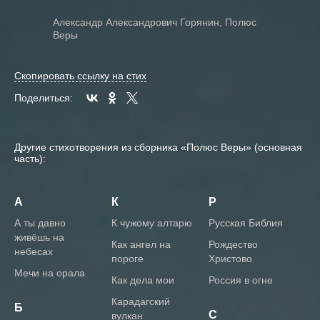
Александр Александрович Горянин, Полюс
Веры
Скопировать ссылку на стих
Поделиться:
Другие стихотворения из сборника «Полюс Веры» (основная
часть):
А
К
Р
А ты давно
К чужому алтарю
Русская Библия
живёшь на
Как ангел на
Рождество
небесах
пороге
Христово
Мечи на орала
Как дела мои
Россия в огне
Карадагский
Б
С
вулкан