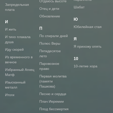
Отдаюсь высоте
Запредельная
Шабат
Отец и дети
плата
Обновление
Ю
И
Юбилейная стая
П
И жить
По спирали дней
И тихо плакала
Я
душа
Полюс Веры
Я прихожу опять
Иду скорей
Пятидесятое
лето
Из временного в
10
вечное
Паровозное
10-летие хора
право
Избранный Агнец
Матф
Первая молитва
(памяти
Изысканный
Пашкова)
металл
Песню и сердце
Итоги
Плач Иеремии
Плод бессмертия