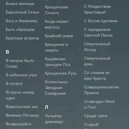
Божья криница
С Рождеством
Крещенская
Бархатный Сезон
Христовым!
Соната
Богу и ближнему
С Богом одолеем
Когда играет
виртуоз
Быть образцом
С праздником
Светлой Пасхи
Крайний север
Братская встреча
Смертельный
Крещение в
Исход
смерть
В
Смертельный
Кущёвская
В начале было
крен
трагедия Псл
Слово
Со словом во
Крещенная Русь
В небесное утро
имя Христа
Колокольно-
В полёте
Совершеннолетие
Звёздная
Встреча номер
Приюта
Симфония
один
Созвездье Няня
Вавилонское эхо
Л
и Поэт
Великая Пятница
Лучшему
Среди тайги
дирижеру
Возвращайся
Старый