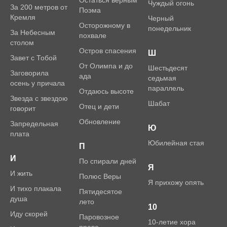
Остаться верным
Чуждый огонь
За 200 метров от
Поэма
Кремля
Черный
Осторожному в
понедельник
За Небесным
похвале
столом
Остров спасения
Ш
Завет с Тобой
От Олимпа и до
Шестьдесят
Заговорила
ада
седьмая
осень у причала
параллель
Отдаюсь высоте
Звезда с звездою
Шабат
Отец и дети
говорит
Обновление
Запредельная
Ю
плата
Юбилейная стая
П
И
По спирали дней
Я
И жить
Полюс Веры
Я прихожу опять
И тихо плакала
Пятидесятое
душа
лето
10
Иду скорей
Паровозное
10-летие хора