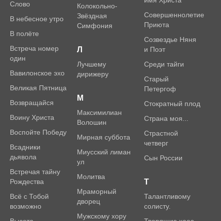
имя Христа
Слово
Колокольно-
Совершеннолетие
Звёздная
В небесное утро
Приюта
Симфония
В полёте
Созвездье Няня
Встреча номер
Л
и Поэт
один
Лучшему
Среди тайги
Вавилонское эхо
дирижеру
Старый
Великая Пятница
Петергоф
М
Возвращайся
Стократный плод
Максимилиан
Воину Христа
Страна моя...
Волошин
Воспойте Победу
Страстной
Мирная суббота
четверг
Всадники
Миусский лиман
дьявола
Сын России
ул
Встречая тайну
Молитва
Рождества
Т
Мраморный
Всё с Тобой
Талантливому
дворец
возможно
солисту.
Мужскому хору