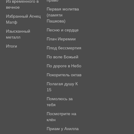
право
Из временного в
вечное
Первая молитва
(памяти
Избранный Агнец
Пашкова)
Матф
Песню и сердце
Изысканный
металл
Плач Иеремии
Итоги
Плод бессмертия
По воле Божьей
По дороге в Небо
Покоритель октав
Полагая душу К
15
Помолюсь за
тебя
Посмотрите на
клён
Приам у Ахилла