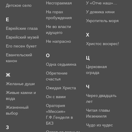
Несгораемая
У «Отче наш»…
Детское село
На горах
У домика няни
пробуждения
Е
Укротитель моря
Не во власти
Еврейские глаза
идущего
Х
Еврейский музей
Не напрасно
Христос воскрес!
Его песен букет
Евангельский
О
Ц
канон
Одна седьмина
Церковная
ограда
Обретение
Ж
счастья
Желанье души
Ч
Ожидая Христа
Живые камни и
Через двадцать
Он с вами
вода
лет
Оратория
Жизненный
Читая главы
«Мессия»
выбор
Иезекииля
Г.Ф.Генделя в
БКЗ
Чудо из чудес
З