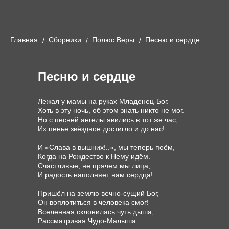
Главная
Cборники
Полюс Веры
Песню и сердце
Песню и сердце
Лежал у мамы на руках Младенец-Бог.

Хоть в эту ночь, об этом знать никто не мог.

Но с песней ангелы явились в тот же час,

Их пенье звёздное достигло и до нас!

И «Слава в вышних!..», мы теперь поём,

Когда на Рождество к Нему идём.

Счастливые, не прячем мы лица,

И радость наполняет нам сердца!

Пришёл на землю вечно-сущий Бог,

Он воплотиться в человека смог!

Вселенная склонилась чуть дыша,

Рассматривая Чудо-Малыша…
