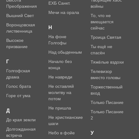
Высота
Творящие хаос
ЕХБ Санкт.
Преображения
войны
Мечи на орала
Вышний Свет
То, что не
вмещается
Воронцовская
Н
сейчас
лиственница
На фоне
Троица Святая
Высокое
Голгофы
призвание
Ты ещё не
Над обыденным
спасён
Г
Начало без
Тяжёлые вздохи
конца
Голгофская
Телевизор
драма
Не навреди
вместо головы
Голос брата
Не оставляй
Торжественный
молитву на
вход
Горе от ума
потом
Только Писание
Не пришла
Д
Только Писание
Не христианские
2
До края земли
шаги
Долгожданная
Небо в фойе
У
встреча