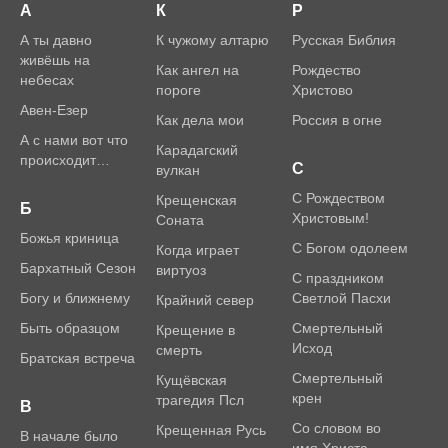
А
К
Р
А ты давно
К чужому алтарю
Русская Библия
живёшь на
Как ангел на
Рождество
небесах
пороге
Христово
Авен-Езер
Как дела мои
Россия в огне
А с нами вот что
Карадагский
происходит…
С
вулкан
С Рождеством
Крещенская
Б
Христовым!
Соната
Божья криница
С Богом одолеем
Когда играет
Бархатный Сезон
виртуоз
С праздником
Богу и ближнему
Светлой Пасхи
Крайний север
Быть образцом
Смертельный
Крещение в
Исход
смерть
Братская встреча
Смертельный
Кущёвская
крен
трагедия Псл
В
Со словом во
Крещенная Русь
В начале было